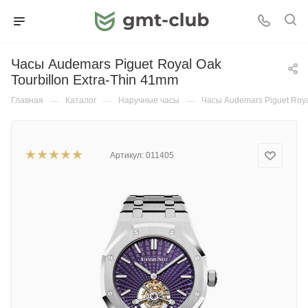
Часы Audemars Piguet Royal Oak
Tourbillon Extra-Thin 41mm
Главная
—
Каталог
—
Наручные часы
—
Часы Audemars Piguet Roya
Артикул:
011405