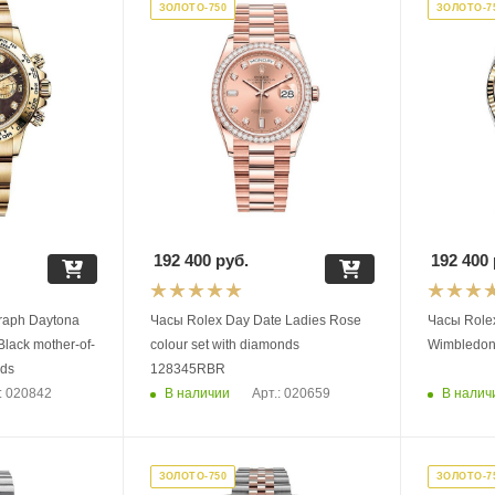
ЗОЛОТО-750
ЗОЛОТО-7
192 400
руб.
192 400
raph Daytona
Часы Rolex Day Date Ladies Rose
Часы Rolex
lack mother-of-
colour set with diamonds
Wimbledon
nds
128345RBR
В наличии
В налич
: 020842
Арт.: 020659
ЗОЛОТО-750
ЗОЛОТО-7