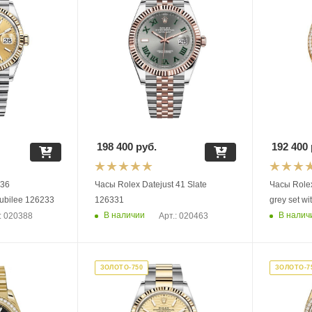
198 400
руб.
192 400
 36
Часы Rolex Datejust 41 Slate
Часы Rolex
ubilee 126233
126331
grey set 
В наличии
В налич
: 020388
Арт.: 020463
ЗОЛОТО-750
ЗОЛОТО-7