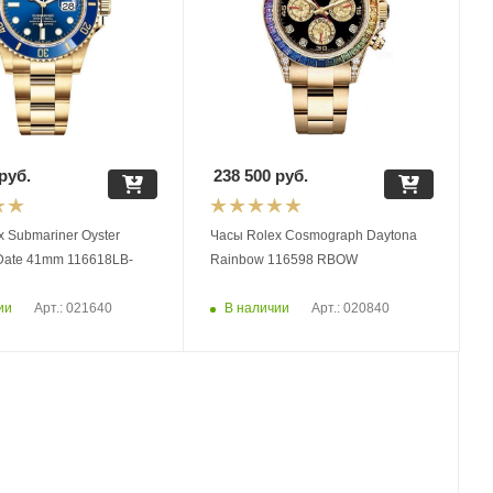
руб.
238 500
руб.
 Submariner Oyster
Часы Rolex Cosmograph Daytona
 Date 41mm 116618LB-
Rainbow 116598 RBOW
ии
В наличии
Арт.: 021640
Арт.: 020840