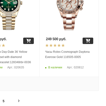
руб.
249 500
руб.
low
Часы Rolex Cosmograph Daytona
 set with diamond
Everose Gold 116505-0005
President Bracelet 128348rbr-0036
ии
В наличии
Арт.: 020635
Арт.: 020812
5