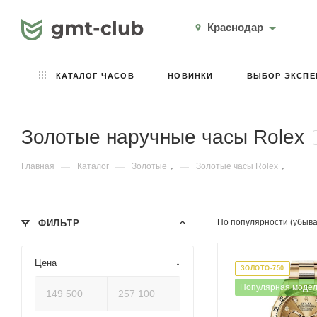
Краснодар
КАТАЛОГ ЧАСОВ
НОВИНКИ
ВЫБОР ЭКСПЕ
Золотые наручные часы Rolex
Главная
—
Каталог
—
Золотые
—
Золотые часы Rolex
По популярности (убыв
ФИЛЬТР
Цена
ЗОЛОТО-750
Популярная моде