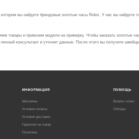
 котором вы найдете брендовые золотые часы Rolex. У нас вы найдете
ем товары и привозим модели на примерку. Чтобы заказать золотые час
 личный консультант и уточнит данные. После этого вы получите швейца
ИНФОРМАЦИЯ
ПОМОЩЬ
Магазины
Вопрос-ответ
Условия оплаты
Обзоры
Условия доставки
Гарантия на товар
Политика