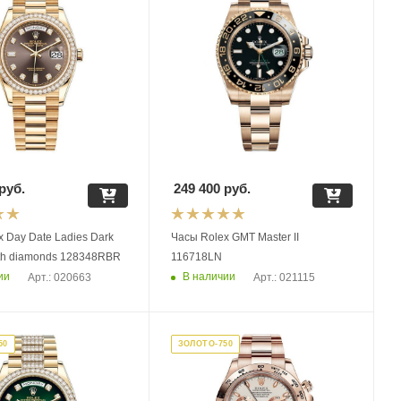
руб.
249 400
руб.
 Day Date Ladies Dark
Часы Rolex GMT Master II
with diamonds 128348RBR
116718LN
ии
В наличии
Арт.: 020663
Арт.: 021115
50
ЗОЛОТО-750