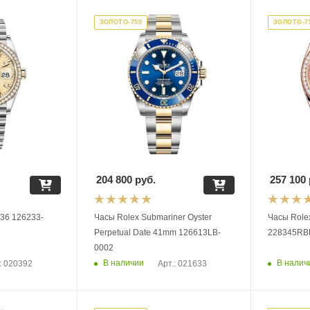
ЗОЛОТО-750
ЗОЛОТО-7
204 800
руб.
257 100
 36 126233-
Часы Rolex Submariner Oyster
Часы Rolex
Perpetual Date 41mm 126613LB-
228345RB
0002
В наличии
В налич
: 020392
Арт.: 021633