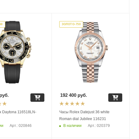
50
ЗОЛОТО-750
руб.
192 400
руб.
x Daytona 116518LN-
Часы Rolex Datejust 36 white
Roman dial Jubilee 116231
ии
В наличии
Арт.: 020846
Арт.: 020379