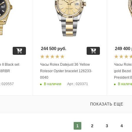
244 500
руб.
249 400
II Black set
Часы Rolex Datejust 36 Yellow
Часы Rolex Day-Date 36 Yel
348RBR
Rolesor Oyster bracelet 126233-
gold Bezel
0040
В наличии
В налич
: 020557
Арт.: 020371
ПОКАЗАТЬ ЕЩЕ
1
2
3
4