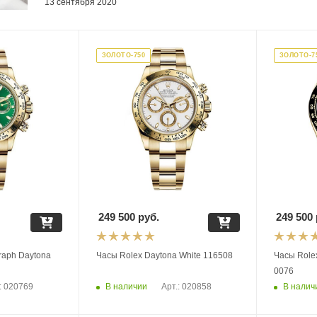
13 сентября 2020
ЗОЛОТО-750
ЗОЛОТО-7
249 500
руб.
249 500
raph Daytona
Часы Rolex Daytona White 116508
Часы Role
0076
В наличии
В налич
: 020769
Арт.: 020858