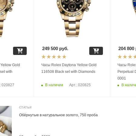
249 500
руб.
204 800
Yellow Gold
Часы Rolex Daytona Yellow Gold
Часы Rolex
et with
116508 Black set with Diamonds
Perpetual
0001
В наличии
В налич
: 020827
Арт.: 020825
СТАТЬИ
Обёрнутые в натуральное золото, 750 проба