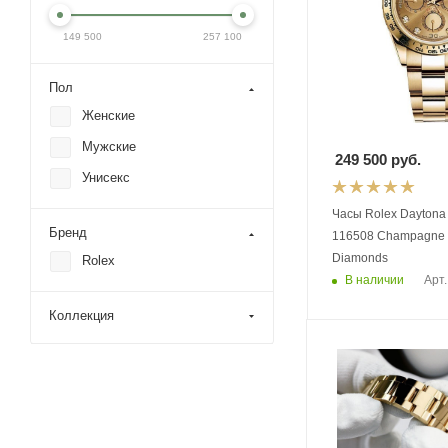
149 500
257 100
Пол
Женские
Мужские
249 500
руб.
Унисекс
Часы Rolex Daytona 
Бренд
116508 Champagne s
Diamonds
Rolex
В наличии
Арт.
Коллекция