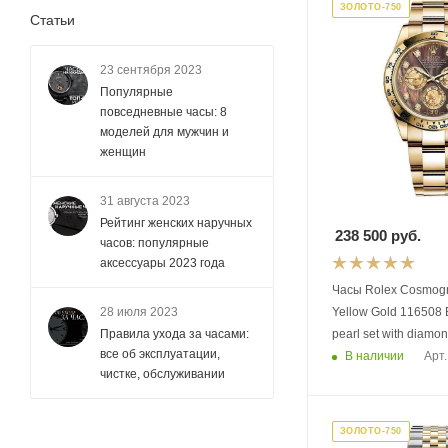
ЗОЛОТО-750
Статьи
23 сентября 2023
Популярные
повседневные часы: 8
моделей для мужчин и
женщин
31 августа 2023
Рейтинг женских наручных
238 500
руб.
часов: популярные
аксессуары 2023 года
Часы Rolex Cosmog
Yellow Gold 116508 B
28 июля 2023
pearl set with diamo
Правила ухода за часами:
все об эксплуатации,
В наличии
Арт.
чистке, обслуживании
ЗОЛОТО-750