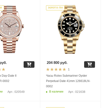
50
ЗОЛОТО-750
руб.
204 800
руб.
1
 Day-Date II
Часы Rolex Submariner Oyster
R-0002
Perpetual Date 41mm 126618LN-
0002
ии
В наличии
Арт.: 020549
Арт.: 021638