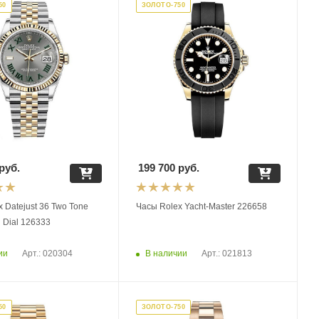
50
ЗОЛОТО-750
руб.
199 700
руб.
 Datejust 36 Two Tone
Часы Rolex Yacht-Master 226658
 Dial 126333
ии
В наличии
Арт.: 020304
Арт.: 021813
50
ЗОЛОТО-750