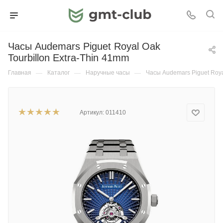
Часы Audemars Piguet Royal Oak
Tourbillon Extra-Thin 41mm
Главная
—
Каталог
—
Наручные часы
—
Часы Audemars Piguet Roya
Артикул:
011410