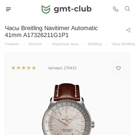
Часы Breitling Navitimer Automatic
41mm A17326211G1P1
Главная
—
Каталог
—
Наручные часы
—
Breitling
—
Часы Breitli
Артикул:
270415