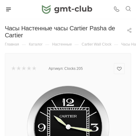
Часы Настенные часы Cartier Pasha de
Cartier
Главная
—
Каталог
—
Настенные
—
Cartier Wall Clock
—
Часы Нас
Артикул:
Сlocks 205