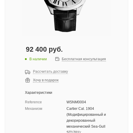
92 400
руб.
В наличии
Бесплатная консультация
Рассчитать доставку
Хочу в подарок
Характеристики
Reference
WSNM0004
Механизм
Cartier Cal. 1904
(Модифицированный и
декорированный
механический Sea-Gull
ST1701);