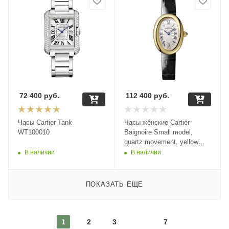
72 400
руб.
112 400
руб.
Часы Cartier Tank
Часы женские Cartier
WT100010
Baignoire Small model,
quartz movement, yellow
gold WGBA0022
В наличии
В наличии
ПОКАЗАТЬ ЕЩЕ
1
2
3
7