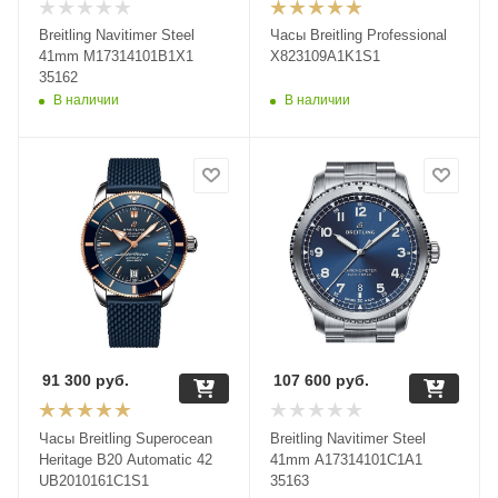
Breitling Navitimer Steel
Часы Breitling Professional
41mm M17314101B1X1
X823109A1K1S1
35162
В наличии
В наличии
91 300
руб.
107 600
руб.
Часы Breitling Superocean
Breitling Navitimer Steel
Heritage B20 Automatic 42
41mm A17314101C1A1
UB2010161C1S1
35163