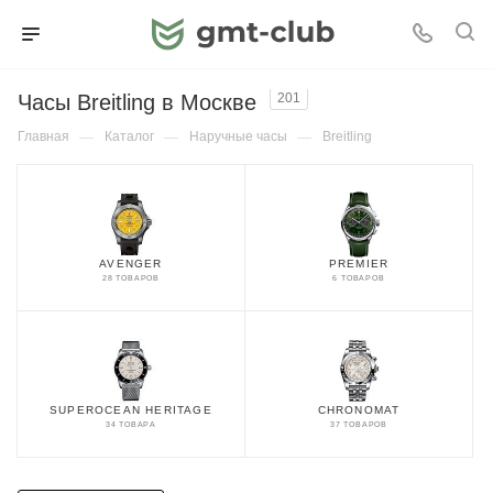
Часы Breitling в Москве
201
Главная
—
Каталог
—
Наручные часы
—
Breitling
AVENGER
PREMIER
28 ТОВАРОВ
6 ТОВАРОВ
SUPEROCEAN HERITAGE
CHRONOMAT
34 ТОВАРА
37 ТОВАРОВ