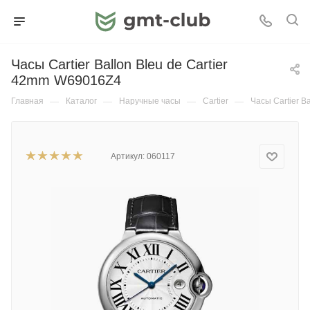
Часы Cartier Ballon Bleu de Cartier
42mm W69016Z4
Главная
—
Каталог
—
Наручные часы
—
Cartier
—
Часы Cartier B
Артикул:
060117