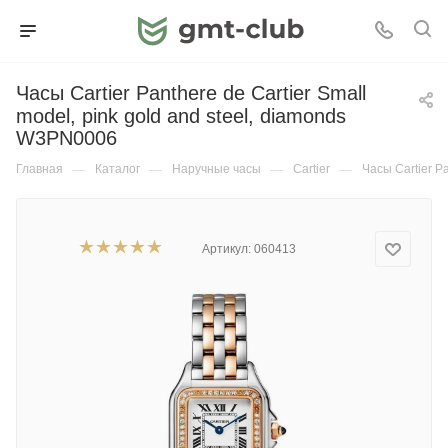
Часы Cartier Panthere de Cartier Small
model, pink gold and steel, diamonds
W3PN0006
Главная
—
Каталог
—
Наручные часы
—
Cartier
—
Часы Cartier P
Артикул:
060413