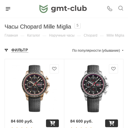
Часы Chopard Mille Miglia
5
Главная
—
Каталог
—
Наручные часы
—
Chopard
—
Mille Miglia
ФИЛЬТР
По популярности (убывание)
84 600
руб.
84 600
руб.