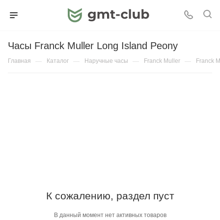
Часы Franck Muller Long Island Peony
Главная
—
Каталог
—
Наручные часы
—
Franck Muller
—
Franck M
К сожалению, раздел пуст
В данный момент нет активных товаров